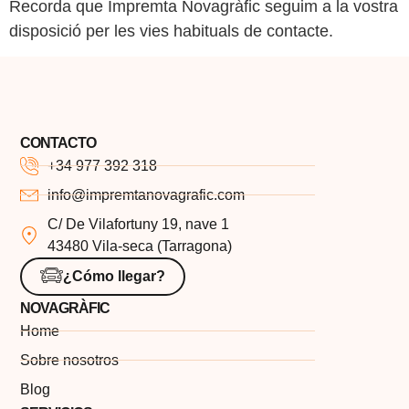
Recorda que Impremta Novagràfic seguim a la vostra
disposició per les vies habituals de contacte.
CONTACTO
+34 977 392 318
info@impremtanovagrafic.com
C/ De Vilafortuny 19, nave 1
43480 Vila-seca (Tarragona)
¿Cómo llegar?
NOVAGRÀFIC
Home
Sobre nosotros
Blog