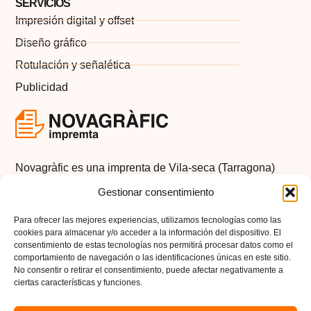
SERVICIOS
Impresión digital y offset
Diseño gráfico
Rotulación y señalética
Publicidad
Novagràfic es una imprenta de Vila-seca (Tarragona)
con más de 20 años de experiencia en servicios de
Gestionar consentimiento
impresión digital, impresión offset, rotulación, señalética
y publicidad.
Para ofrecer las mejores experiencias, utilizamos tecnologías como las
cookies para almacenar y/o acceder a la información del dispositivo. El
Instagram
Síguenos
consentimiento de estas tecnologías nos permitirá procesar datos como el
comportamiento de navegación o las identificaciones únicas en este sitio.
No consentir o retirar el consentimiento, puede afectar negativamente a
ciertas características y funciones.