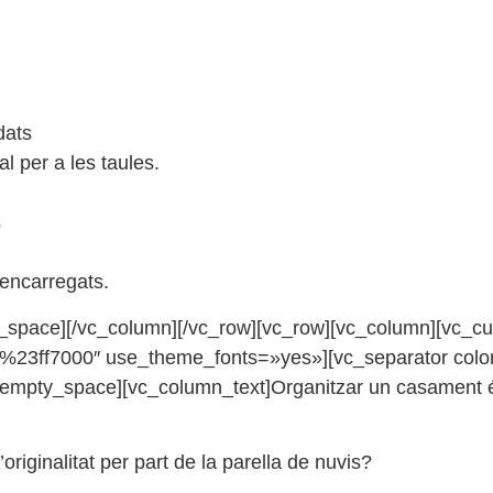
dats
 per a les taules.
s
 encarregats.
_space][/vc_column][/vc_row][vc_row][vc_column][vc_
lor:%23ff7000″ use_theme_fonts=»yes»][vc_separator colo
empty_space][vc_column_text]Organitzar un casament és
iginalitat per part de la parella de nuvis?