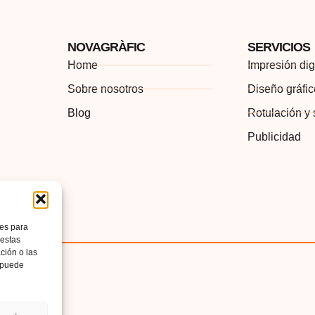
NOVAGRÀFIC
SERVICIOS
Home
Impresión digi
Sobre nosotros
Diseño gráfi
Blog
Rotulación y 
Publicidad
ies para
 estas
ción o las
, puede
bilidad