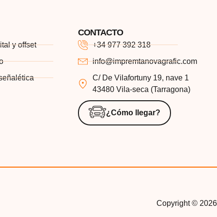
CONTACTO
tal y offset
+34 977 392 318
co
info@impremtanovagrafic.com
señalética
C/ De Vilafortuny 19, nave 1
43480 Vila-seca (Tarragona)
¿Cómo llegar?
Copyright © 2026