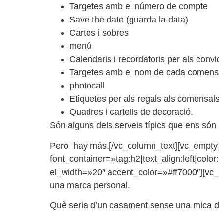
Targetes amb el número de compte
Save the date (guarda la data)
Cartes i sobres
menú
Calendaris i recordatoris per als convi
Targetes amb el nom de cada comensal
photocall
Etiquetes per als regals als comensal
Quadres i cartells de decoració.
Són alguns dels serveis típics que ens són
Pero hay más.[/vc_column_text][vc_empty
font_container=»tag:h2|text_align:left|co
el_width=»20″ accent_color=»#ff7000″][vc_
una marca personal.
Què seria d’un casament sense una mica d’or