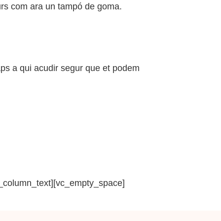
ecurs com ara un tampó de goma.
aps a qui acudir segur que et podem
/vc_column_text][vc_empty_space]