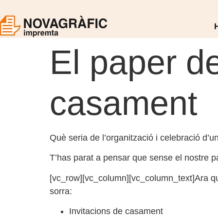
El paper d
casament
Què seria de l’organització i celebració d
T’has parat a pensar que sense el nostre p
[vc_row][vc_column][vc_column_text]Ara que
sorra:
Invitacions de casament