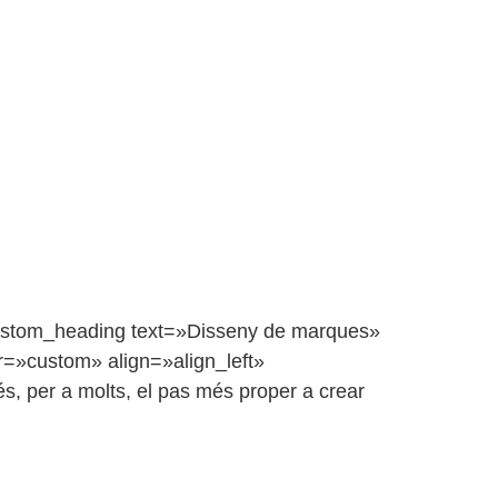
custom_heading text=»Disseny de marques»
r=»custom» align=»align_left»
, per a molts, el pas més proper a crear