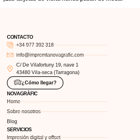
CONTACTO
+34 977 392 318
info@impremtanovagrafic.com
C/ De Vilafortuny 19, nave 1
43480 Vila-seca (Tarragona)
¿Cómo llegar?
NOVAGRÀFIC
Home
Sobre nosotros
Blog
SERVICIOS
Impresión digital y offset