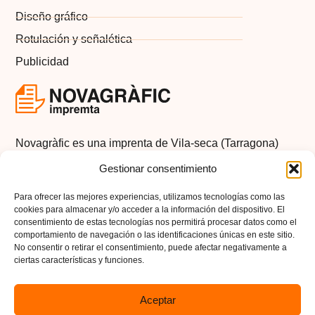
Diseño gráfico
Rotulación y señalética
Publicidad
Novagràfic es una imprenta de Vila-seca (Tarragona)
con más de 20 años de experiencia en servicios de
Gestionar consentimiento
impresión digital, impresión offset, rotulación, señalética
y publicidad.
Para ofrecer las mejores experiencias, utilizamos tecnologías como las
cookies para almacenar y/o acceder a la información del dispositivo. El
Instagram
Síguenos
consentimiento de estas tecnologías nos permitirá procesar datos como el
comportamiento de navegación o las identificaciones únicas en este sitio.
No consentir o retirar el consentimiento, puede afectar negativamente a
ciertas características y funciones.
Aceptar