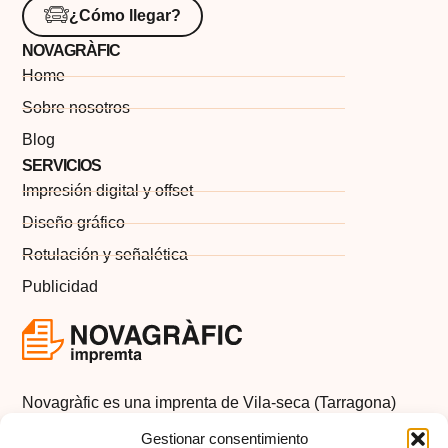
¿Cómo llegar?
NOVAGRÀFIC
Home
Sobre nosotros
Blog
SERVICIOS
Impresión digital y offset
Diseño gráfico
Rotulación y señalética
Publicidad
Novagràfic es una imprenta de Vila-seca (Tarragona)
con más de 20 años de experiencia en servicios de
Gestionar consentimiento